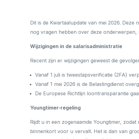
Bekijk alle klantervaringen
Bekijk meer
Dit is de Kwartaalupdate van mei 2026. Deze ni
nog vragen hebben over deze onderwerpen, n
Wijzigingen in de salarisadministratie
Recent zijn er wijzigingen geweest die gevolg
Vanaf 1 juli is tweestapsverificatie (2FA) ver
Vanaf 1 mei 2026 is de Belastingdienst ove
De Europese Richtlijn loontransparantie gaa
Youngtimer-regeling
Rijdt u in een zogenaamde Youngtimer, zodat u 
binnenkort voor u vervalt. Het is dan van groo