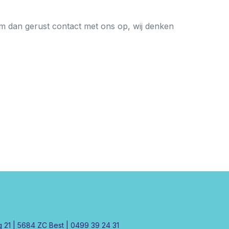
em dan gerust contact met ons op, wij denken
ng 21 | 5684 ZC Best | 0499 39 24 31