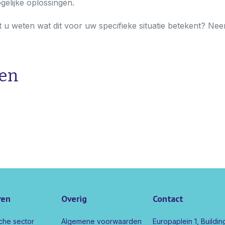
gelijke oplossingen.
 u weten wat dit voor uw specifieke situatie betekent? Ne
den
ren
Overig
Contact
che sector
Algemene voorwaarden
Europaplein 1, Buildi