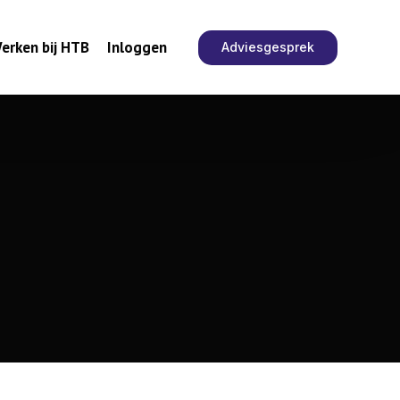
erken bij HTB
Inloggen
Adviesgesprek
estigingen
atie en automatisering
Best
inistratie
e planning