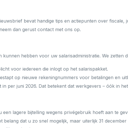
Contact
euwsbrief bevat handige tips en actiepunten over fiscale, ju
eem dan gerust contact met ons op.
en kunnen hebben voor uw salarisadministratie. We zetten de
plicht voor iedereen die inlogt op het salarispakket.
rgestapt op nieuwe rekeningnummers voor betalingen en uitb
t in per juni 2026. Dat betekent dat werkgevers – óók in h
een lagere bijtelling wegens privégebruik hoeft aan te geve
t belang dat u zo snel mogelijk, maar uiterlijk 31 december 