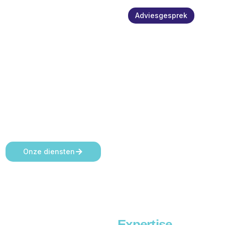
Adviesgesprek
Welkom bij
HTB accountants &
adviseurs
Jouw fiscale rust & financiële ruimte
Onze diensten
Expertise,